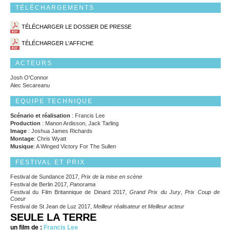
TÉLÉCHARGEMENTS
TÉLÉCHARGER LE DOSSIER DE PRESSE
TÉLÉCHARGER L'AFFICHE
ACTEURS
Josh O'Connor
Alec Secareanu
EQUIPE TECHNIQUE
Scénario et réalisation
: Francis Lee
Production
: Manon Ardisson, Jack Tarling
Image
: Joshua James Richards
Montage
: Chris Wyatt
Musique
: A Winged Victory For The Sullen
FESTIVAL ET PRIX
Festival de Sundance 2017,
Prix de la mise en scène
Festival de Berlin 2017,
Panorama
Festival du Film Britannique de Dinard 2017,
Grand Prix du Jury
,
Prix Coup de
Coeur
Festival de St Jean de Luz 2017,
Meilleur réalisateur et Meilleur acteur
SEULE LA TERRE
un film de :
Francis Lee