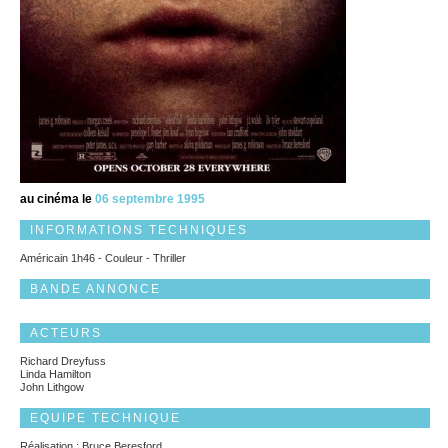
au cinéma le
06 septembre 1995
INFORMATIONS TECHNIQUES
Américain 1h46 - Couleur - Thriller
BANDE ANNONCE
ACTEURS
Richard Dreyfuss
Linda Hamilton
John Lithgow
EQUIPE TECHNIQUE
Réalisation : Bruce Beresford