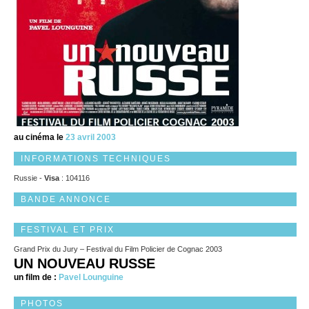
au cinéma le
23 avril 2003
INFORMATIONS TECHNIQUES
Russie -
Visa
: 104116
BANDE ANNONCE
FESTIVAL ET PRIX
Grand Prix du Jury – Festival du Film Policier de Cognac 2003
UN NOUVEAU RUSSE
un film de :
Pavel Lounguine
PHOTOS