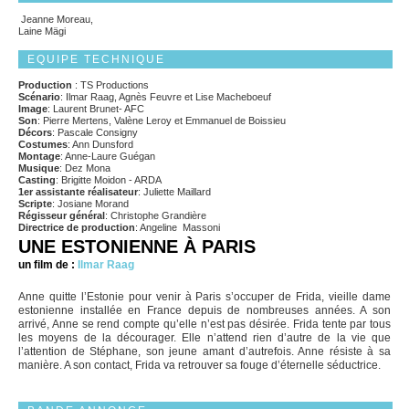
Jeanne Moreau,
Laine Mägi
EQUIPE TECHNIQUE
Production
: TS Productions
Scénario
: Ilmar Raag, Agnès Feuvre et Lise Macheboeuf
Image
: Laurent Brunet- AFC
Son
: Pierre Mertens, Valène Leroy et Emmanuel de Boissieu
Décors
: Pascale Consigny
Costumes
: Ann Dunsford
Montage
: Anne-Laure Guégan
Musique
: Dez Mona
Casting
: Brigitte Moidon - ARDA
1er assistante réalisateur
: Juliette Maillard
Scripte
: Josiane Morand
Régisseur général
: Christophe Grandière
Directrice de production
: Angeline Massoni
UNE ESTONIENNE À PARIS
un film de :
Ilmar Raag
Anne quitte l’Estonie pour venir à Paris s’occuper de Frida, vieille dame
estonienne installée en France depuis de nombreuses années. A son
arrivé, Anne se rend compte qu’elle n’est pas désirée. Frida tente par tous
les moyens de la décourager. Elle n’attend rien d’autre de la vie que
l’attention de Stéphane, son jeune amant d’autrefois. Anne résiste à sa
manière. A son contact, Frida va retrouver sa fouge d’éternelle séductrice.