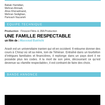
Babak Hamidian,
Mehran Ahmadi,
Ahoo Kheradmand,
Mehran Sedighian,
Parivash Nazarieh
EQUIPE TECHNIQUE
Production
: Firoozei Films & JBA Production
UNE FAMILLE RESPECTABLE
un film de :
Massoud Bakhshi
Arash est un universitaire iranien qui vit en occident. Il retourne donner des
cours à Chiraz où vit sa mère, loin de Téhéran. Entraîné dans un tourbillon
d’intrigues familiales et financières, il replonge dans un pays dont il ne
possède plus les codes. A la mort de son père, découvrant ce qu’est
devenue sa «famille respectable», il est contraint de faire des choix.
BANDE ANNONCE