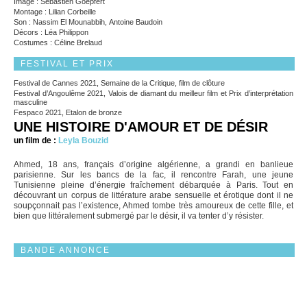
Image : Sébastien Goepfert
Montage : Lilian Corbeille
Son : Nassim El Mounabbih, Antoine Baudoin
Décors : Léa Philippon
Costumes : Céline Brelaud
FESTIVAL ET PRIX
Festival de Cannes 2021, Semaine de la Critique, film de clôture
Festival d’Angoulême 2021, Valois de diamant du meilleur film et Prix d’interprétation
masculine
Fespaco 2021, Etalon de bronze
UNE HISTOIRE D'AMOUR ET DE DÉSIR
un film de :
Leyla Bouzid
Ahmed, 18 ans, français d’origine algérienne, a grandi en banlieue
parisienne. Sur les bancs de la fac, il rencontre Farah, une jeune
Tunisienne pleine d’énergie fraîchement débarquée à Paris. Tout en
découvrant un corpus de littérature arabe sensuelle et érotique dont il ne
soupçonnait pas l’existence, Ahmed tombe très amoureux de cette fille, et
bien que littéralement submergé par le désir, il va tenter d’y résister.
BANDE ANNONCE