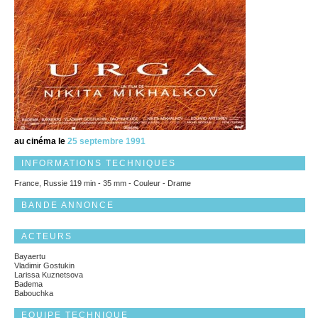
au cinéma le
25 septembre 1991
INFORMATIONS TECHNIQUES
France, Russie 119 min - 35 mm - Couleur - Drame
BANDE ANNONCE
ACTEURS
Bayaertu
Vladimir Gostukin
Larissa Kuznetsova
Badema
Babouchka
EQUIPE TECHNIQUE