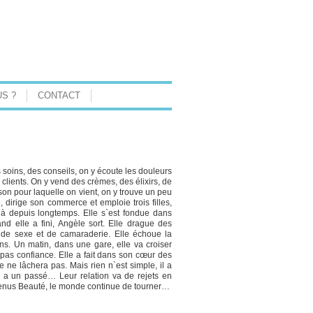
S ?
CONTACT
 soins, des conseils, on y écoute les douleurs
clients. On y vend des crèmes, des élixirs, de
aison pour laquelle on vient, on y trouve un peu
 dirige son commerce et emploie trois filles,
 là depuis longtemps. Elle s`est fondue dans
and elle a fini, Angèle sort. Elle drague des
t de sexe et de camaraderie. Elle échoue la
ons. Un matin, dans une gare, elle va croiser
a pas confiance. Elle a fait dans son cœur des
ne lâchera pas. Mais rien n`est simple, il a
e a un passé… Leur relation va de rejets en
enus Beauté, le monde continue de tourner…