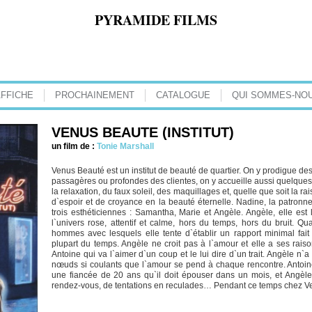
PYRAMIDE FILMS
AFFICHE
PROCHAINEMENT
CATALOGUE
QUI SOMMES-NOU
VENUS BEAUTE (INSTITUT)
un film de :
Tonie Marshall
Venus Beauté est un institut de beauté de quartier. On y prodigue des
passagères ou profondes des clientes, on y accueille aussi quelques 
la relaxation, du faux soleil, des maquillages et, quelle que soit la r
d`espoir et de croyance en la beauté éternelle. Nadine, la patronne,
trois esthéticiennes : Samantha, Marie et Angèle. Angèle, elle est
l`univers rose, attentif et calme, hors du temps, hors du bruit. Qu
hommes avec lesquels elle tente d`établir un rapport minimal fai
plupart du temps. Angèle ne croit pas à l`amour et elle a ses rais
Antoine qui va l`aimer d`un coup et le lui dire d`un trait. Angèle n`
nœuds si coulants que l`amour se pend à chaque rencontre. Antoine 
une fiancée de 20 ans qu`il doit épouser dans un mois, et Angèl
rendez-vous, de tentations en reculades… Pendant ce temps chez V