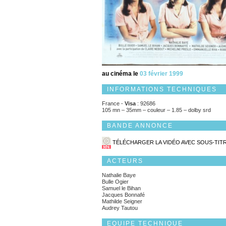
au cinéma le
03 février 1999
INFORMATIONS TECHNIQUES
France -
Visa
: 92686
105 mn – 35mm – couleur – 1.85 – dolby srd
BANDE ANNONCE
TÉLÉCHARGER LA VIDÉO AVEC SOUS-TIT
ACTEURS
Nathalie Baye
Bulle Ogier
Samuel le Bihan
Jacques Bonnafé
Mathilde Seigner
Audrey Tautou
EQUIPE TECHNIQUE