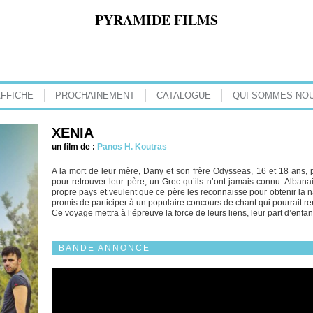
PYRAMIDE FILMS
AFFICHE
PROCHAINEMENT
CATALOGUE
QUI SOMMES-NOU
XENIA
un film de :
Panos H. Koutras
A la mort de leur mère, Dany et son frère Odysseas, 16 et 18 ans,
pour retrouver leur père, un Grec qu’ils n’ont jamais connu. Albanai
propre pays et veulent que ce père les reconnaisse pour obtenir la n
promis de participer à un populaire concours de chant qui pourrait re
Ce voyage mettra à l’épreuve la force de leurs liens, leur part d’enf
BANDE ANNONCE