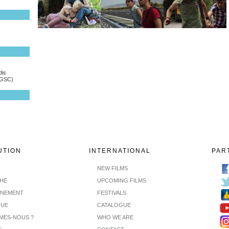
dis
(GSC)
UTION
INTERNATIONAL
PAR
NEW FILMS
CHE
UPCOMING FILMS
INEMENT
FESTIVALS
GUE
CATALOGUE
MES-NOUS ?
WHO WE ARE