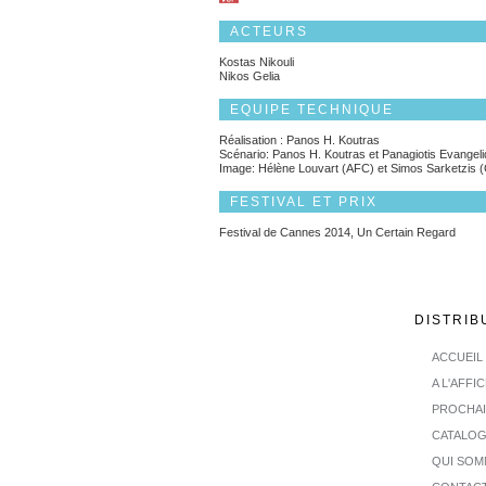
ACTEURS
Kostas Nikouli
Nikos Gelia
EQUIPE TECHNIQUE
Réalisation : Panos H. Koutras
Scénario: Panos H. Koutras et Panagiotis Evangeli
Image: Hélène Louvart (AFC) et Simos Sarketzis 
FESTIVAL ET PRIX
Festival de Cannes 2014, Un Certain Regard
DISTRIB
ACCUEIL
A L'AFFI
PROCHA
CATALO
QUI SOM