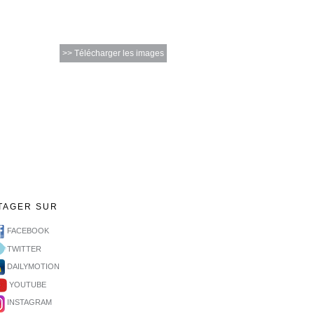
>> Télécharger les images
TAGER SUR
FACEBOOK
TWITTER
DAILYMOTION
YOUTUBE
INSTAGRAM