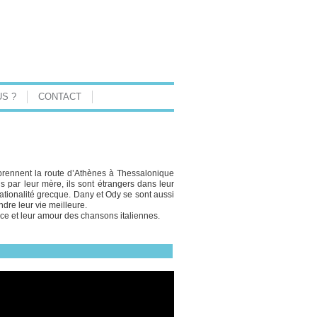
S ?
CONTACT
 prennent la route d’Athènes à Thessalonique
s par leur mère, ils sont étrangers dans leur
ationalité grecque. Dany et Ody se sont aussi
ndre leur vie meilleure.
ance et leur amour des chansons italiennes.