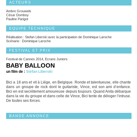
ACTEURS
Ambre Grouwels
César Domboy
Pauline Parigot
EQUIPE TECHNIQUE
Réalisation : Stefan Liberski avec la participation de Dominique Laroche
Scénario : Dominique Laroche
FESTIVAL ET PRIX
Festival de Cannes 2014, Ecrans Juniors
BABY BALLOON
un film de :
Stefan Liberski
Bici a 18 ans et vit à Liége, en Belgique. Ronde et talentueuse, elle chante
dans un groupe de rock dont le guitariste, Vince, est son ami d’enfance.
Bici en est secrètement amoureuse depuis toujours. Quand Anita débarque
dans la vie du groupe et dans celle de Vince, Bici tente de déloger l’intruse.
De toutes ses forces.
BANDE ANNONCE