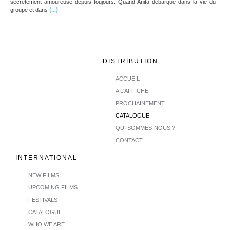
secrètement amoureuse depuis toujours. Quand Anita débarque dans la vie du
(...)
groupe et dans
DISTRIBUTION
ACCUEIL
A L'AFFICHE
PROCHAINEMENT
CATALOGUE
QUI SOMMES-NOUS ?
CONTACT
INTERNATIONAL
NEW FILMS
UPCOMING FILMS
FESTIVALS
CATALOGUE
WHO WE ARE