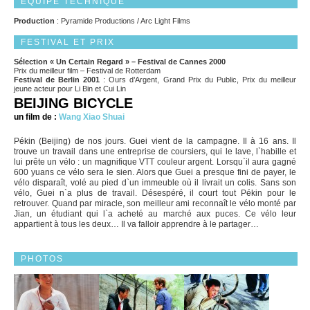
EQUIPE TECHNIQUE
Production
: Pyramide Productions / Arc Light Films
FESTIVAL ET PRIX
Sélection « Un Certain Regard » – Festival de Cannes 2000
Prix du meilleur film – Festival de Rotterdam
Festival de Berlin 2001
: Ours d’Argent, Grand Prix du Public, Prix du meilleur
jeune acteur pour Li Bin et Cui Lin
BEIJING BICYCLE
un film de :
Wang Xiao Shuai
Pékin (Beijing) de nos jours. Guei vient de la campagne. Il à 16 ans. Il
trouve un travail dans une entreprise de coursiers, qui le lave, l`habille et
lui prête un vélo : un magnifique VTT couleur argent. Lorsqu`il aura gagné
600 yuans ce vélo sera le sien. Alors que Guei a presque fini de payer, le
vélo disparaît, volé au pied d`un immeuble où il livrait un colis. Sans son
vélo, Guei n`a plus de travail. Désespéré, il court tout Pékin pour le
retrouver. Quand par miracle, son meilleur ami reconnaît le vélo monté par
Jian, un étudiant qui l`a acheté au marché aux puces. Ce vélo leur
appartient à tous les deux… Il va falloir apprendre à le partager…
PHOTOS