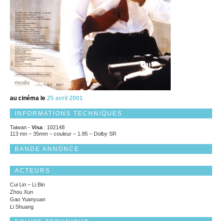
au cinéma le
25 avril 2001
INFORMATIONS TECHNIQUES
Taiwan -
Visa
: 102148
113 mn – 35mm – couleur – 1.85 – Dolby SR
BANDE ANNONCE
ACTEURS
Cui Lin – Li Bin
Zhou Xun
Gao Yuanyuan
Li Shuang