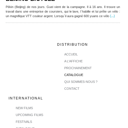
Pékin (Beijing) de nos jours. Guei vient de la campagne. Il à 16 ans. Il trouve un
travail dans une entreprise de coursiers, qui le lave, l`habille et lui prête un vélo :
(...)
un magnifique VTT couleur argent. Lorsqu`il aura gagné 600 yuans ce vélo
DISTRIBUTION
ACCUEIL
A L'AFFICHE
PROCHAINEMENT
CATALOGUE
QUI SOMMES-NOUS ?
CONTACT
INTERNATIONAL
NEW FILMS
UPCOMING FILMS
FESTIVALS