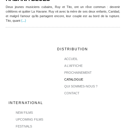
Deux jeunes musiciens cubains, Ruy et Tito, ont un rêve commun : devenir
célèbres et quitter La Havane. Ruy vit avec la mère de ses deux enfants, Caridad,
et malgré l’amour qu’ils partagent encore, leur couple est au bord de la rupture.
(...)
Tito, quant
DISTRIBUTION
ACCUEIL
A L'AFFICHE
PROCHAINEMENT
CATALOGUE
QUI SOMMES-NOUS ?
CONTACT
INTERNATIONAL
NEW FILMS
UPCOMING FILMS
FESTIVALS