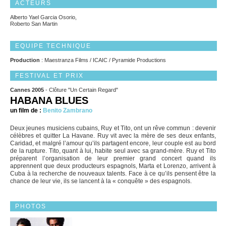
ACTEURS
Alberto Yael Garcia Osorio,
Roberto San Martin
EQUIPE TECHNIQUE
Production
: Maestranza Films / ICAIC / Pyramide Productions
FESTIVAL ET PRIX
Cannes 2005
- Clôture "Un Certain Regard"
HABANA BLUES
un film de :
Benito Zambrano
Deux jeunes musiciens cubains, Ruy et Tito, ont un rêve commun : devenir
célèbres et quitter La Havane. Ruy vit avec la mère de ses deux enfants,
Caridad, et malgré l’amour qu’ils partagent encore, leur couple est au bord
de la rupture. Tito, quant à lui, habite seul avec sa grand-mère. Ruy et Tito
préparent l’organisation de leur premier grand concert quand ils
apprennent que deux producteurs espagnols, Marta et Lorenzo, arrivent à
Cuba à la recherche de nouveaux talents. Face à ce qu’ils pensent être la
chance de leur vie, ils se lancent à la « conquête » des espagnols.
PHOTOS