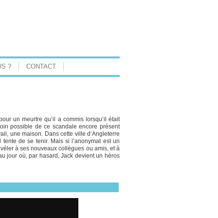
S ?
CONTACT
our un meurtre qu’il a commis lorsqu’il était
s loin possible de ce scandale encore présent
vail, une maison. Dans cette ville d’Angleterre
l tente de se tenir. Mais si l’anonymat est un
révéler à ses nouveaux collègues ou amis, et à
’au jour où, par hasard, Jack devient un héros