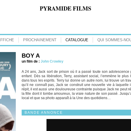
PYRAMIDE FILMS
AFFICHE
PROCHAINEMENT
CATALOGUE
QUI SOMMES-NOU
BOY A
un film de :
John Crowley
A 24 ans, Jack sort de prison où il a passé toute son adolescence p
enfant. Dès sa libération, Terry, assistant social, l’emmène le plu
dans tous les esprits. Terry lui donne un autre nom, lui trouve un tra
qu’il ne connaît pas, Jack se construit une nouvelle vie à laquelle i
répit, il est aussi une douloureuse contrainte puisque Jack ne peut 
la fille dont il tombe amoureux, la vraie nature de son passé. Jusqu
local et que sa photo apparaît à la Une des quotidiens…
BANDE ANNONCE