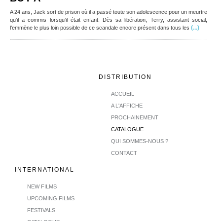
A 24 ans, Jack sort de prison où il a passé toute son adolescence pour un meurtre
qu’il a commis lorsqu’il était enfant. Dès sa libération, Terry, assistant social,
(...)
l’emmène le plus loin possible de ce scandale encore présent dans tous les
DISTRIBUTION
ACCUEIL
A L'AFFICHE
PROCHAINEMENT
CATALOGUE
QUI SOMMES-NOUS ?
CONTACT
INTERNATIONAL
NEW FILMS
UPCOMING FILMS
FESTIVALS