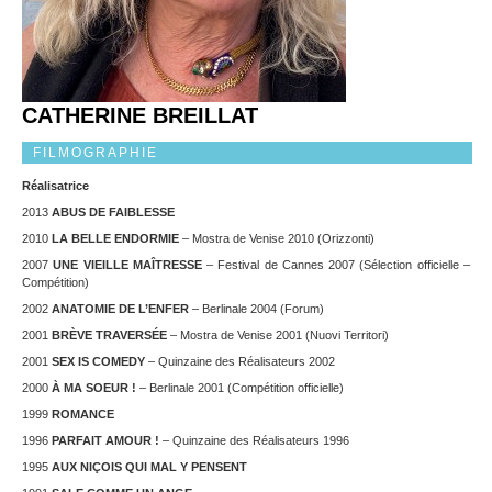
CATHERINE BREILLAT
FILMOGRAPHIE
Réalisatrice
2013
ABUS DE FAIBLESSE
2010
LA BELLE ENDORMIE
– Mostra de Venise 2010 (Orizzonti)
2007
UNE VIEILLE MAÎTRESSE
– Festival de Cannes 2007 (Sélection officielle –
Compétition)
2002
ANATOMIE DE L’ENFER
– Berlinale 2004 (Forum)
2001
BRÈVE TRAVERSÉE
– Mostra de Venise 2001 (Nuovi Territori)
2001
SEX IS COMEDY
– Quinzaine des Réalisateurs 2002
2000
À MA SOEUR !
– Berlinale 2001 (Compétition officielle)
1999
ROMANCE
1996
PARFAIT AMOUR !
– Quinzaine des Réalisateurs 1996
1995
AUX NIÇOIS QUI MAL Y PENSENT