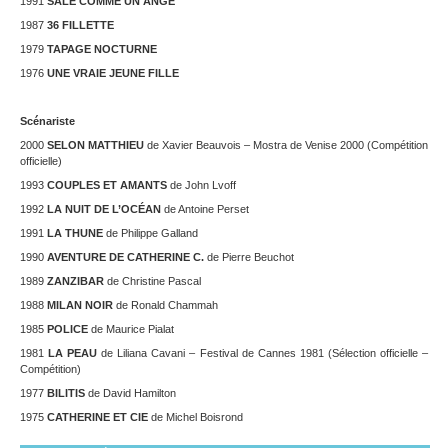
1991
SALE COMME UN ANGE
1987
36 FILLETTE
1979
TAPAGE NOCTURNE
1976
UNE VRAIE JEUNE FILLE
Scénariste
2000
SELON MATTHIEU
de Xavier Beauvois – Mostra de Venise 2000 (Compétition
officielle)
1993
COUPLES ET AMANTS
de John Lvoff
1992
LA NUIT DE L’OCÉAN
de Antoine Perset
1991
LA THUNE
de Philippe Galland
1990
AVENTURE DE CATHERINE C.
de Pierre Beuchot
1989
ZANZIBAR
de Christine Pascal
1988
MILAN NOIR
de Ronald Chammah
1985
POLICE
de Maurice Pialat
1981
LA PEAU
de Liliana Cavani – Festival de Cannes 1981 (Sélection officielle –
Compétition)
1977
BILITIS
de David Hamilton
1975
CATHERINE ET CIE
de Michel Boisrond