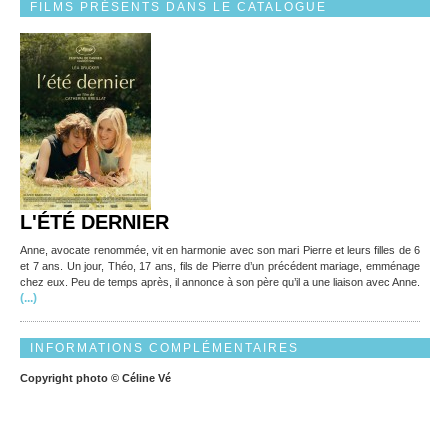
FILMS PRÉSENTS DANS LE CATALOGUE
L'ÉTÉ DERNIER
Anne, avocate renommée, vit en harmonie avec son mari Pierre et leurs filles de 6
et 7 ans. Un jour, Théo, 17 ans, fils de Pierre d’un précédent mariage, emménage
chez eux. Peu de temps après, il annonce à son père qu’il a une liaison avec Anne.
(...)
INFORMATIONS COMPLÉMENTAIRES
Copyright photo © Céline Vé