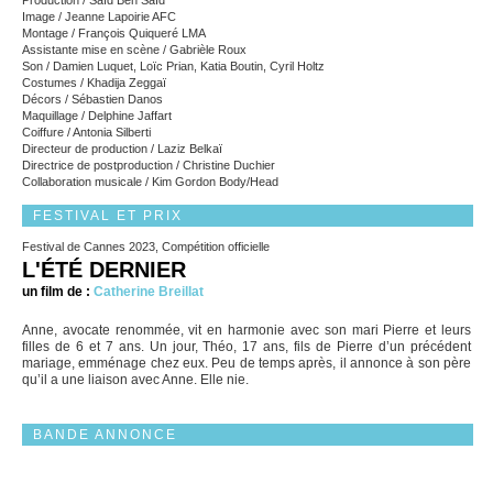
Production / Saïd Ben Saïd
Image / Jeanne Lapoirie AFC
Montage / François Quiqueré LMA
Assistante mise en scène / Gabrièle Roux
Son / Damien Luquet, Loïc Prian, Katia Boutin, Cyril Holtz
Costumes / Khadija Zeggaï
Décors / Sébastien Danos
Maquillage / Delphine Jaffart
Coiffure / Antonia Silberti
Directeur de production / Laziz Belkaï
Directrice de postproduction / Christine Duchier
Collaboration musicale / Kim Gordon Body/Head
FESTIVAL ET PRIX
Festival de Cannes 2023, Compétition officielle
L'ÉTÉ DERNIER
un film de :
Catherine Breillat
Anne, avocate renommée, vit en harmonie avec son mari Pierre et leurs
filles de 6 et 7 ans. Un jour, Théo, 17 ans, fils de Pierre d’un précédent
mariage, emménage chez eux. Peu de temps après, il annonce à son père
qu’il a une liaison avec Anne. Elle nie.
BANDE ANNONCE