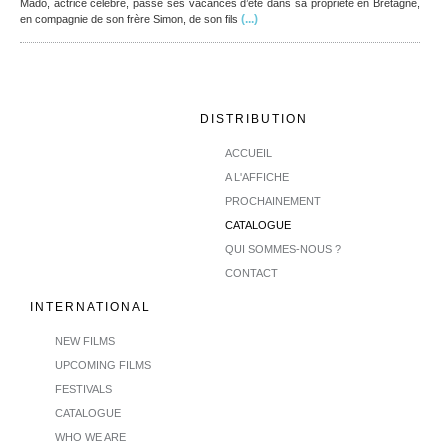
Mado, actrice célèbre, passe ses vacances d’été dans sa propriété en Bretagne,
(...)
en compagnie de son frère Simon, de son fils
DISTRIBUTION
ACCUEIL
A L'AFFICHE
PROCHAINEMENT
CATALOGUE
QUI SOMMES-NOUS ?
CONTACT
INTERNATIONAL
NEW FILMS
UPCOMING FILMS
FESTIVALS
CATALOGUE
WHO WE ARE