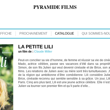
PYRAMIDE FILMS
AFFICHE
PROCHAINEMENT
CATALOGUE
QUI SOMMES-NOU
LA PETITE LILI
un film de :
Claude Miller
Peut-on concilier sa vie d’homme, de femme et réussir sa vie de cinéma
Mado, actrice célèbre, passe ses vacances d’été dans sa propri
Simon, de son fils Julien qui veut devenir cinéaste et de Brice, son
films. Les relations de Julien avec sa mère sont très tumultueuses. J
de la région qui ambitionne d’être comédienne. Lili considère Juli
Brice, cinéaste reconnu qui semble sensible à sa grâce. Un jour, Lil
Paris. Cinq ans plus tard, Lili est une jeune actrice célèbre. Elle n’e
Julien va tourner son premier film et qu’il parle d’elle...