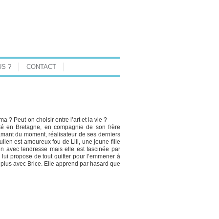
S ?
CONTACT
 ? Peut-on choisir entre l’art et la vie ?
été en Bretagne, en compagnie de son frère
 amant du moment, réalisateur de ses derniers
ulien est amoureux fou de Lili, une jeune fille
en avec tendresse mais elle est fascinée par
i lui propose de tout quitter pour l’emmener à
st plus avec Brice. Elle apprend par hasard que