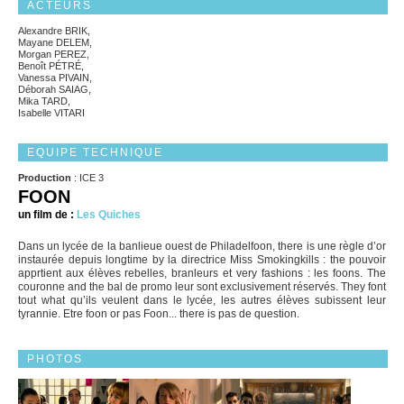
ACTEURS
Alexandre BRIK,
Mayane DELEM,
Morgan PEREZ,
Benoît PÉTRÉ,
Vanessa PIVAIN,
Déborah SAIAG,
Mika TARD,
Isabelle VITARI
EQUIPE TECHNIQUE
Production
: ICE 3
FOON
un film de :
Les Quiches
Dans un lycée de la banlieue ouest de Philadelfoon, there is une règle d’or
instaurée depuis longtime by la directrice Miss Smokingkills : the pouvoir
apprtient aux élèves rebelles, branleurs et very fashions : les foons. The
couronne and the bal de promo leur sont exclusivement réservés. They font
tout what qu’ils veulent dans le lycée, les autres élèves subissent leur
tyrannie. Etre foon or pas Foon... there is pas de question.
PHOTOS