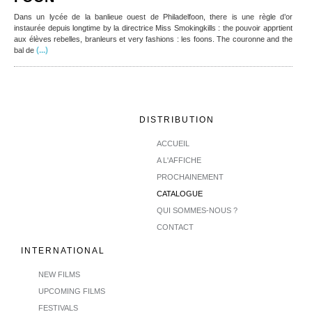
Dans un lycée de la banlieue ouest de Philadelfoon, there is une règle d’or
instaurée depuis longtime by la directrice Miss Smokingkills : the pouvoir apprtient
aux élèves rebelles, branleurs et very fashions : les foons. The couronne and the
(...)
bal de
DISTRIBUTION
ACCUEIL
A L'AFFICHE
PROCHAINEMENT
CATALOGUE
QUI SOMMES-NOUS ?
CONTACT
INTERNATIONAL
NEW FILMS
UPCOMING FILMS
FESTIVALS