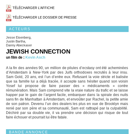
TÉLÉCHARGER L'AFFICHE
TÉLÉCHARGER LE DOSSIER DE PRESSE
ACTEURS
Jesse Eisenberg,
Justin Bartha,
Danny Abeckaser
JEWISH CONNECTION
un film de :
Kevin Asch
A la fin des années 90, un million de pilules d’ecstasy ont été acheminées
d’Amsterdam à New-York par des Juifs orthodoxes recrutés à leur insu.
Sam Gold, 20 ans, est l’un d’entre eux. Refusant la voie stricte et balisée
que sa famille lui a déjà tracée, il accepte sans hésiter quand son voisin
Yosef lui propose de faire passer des « médicaments » contre
rémunération. Mais Sam comprend vite la vraie nature du trafic et se laisse
happer par le gain de l’argent facile, embarquer dans la spirale des nuits
sans fin de Manhattan à Amsterdam, et envoûter par Rachel, la petite amie
de son patron. Devenu l’un des dealers les plus en vue de Brooklyn mais
renié par son père et sa communauté, Sam est rattrapé par la culpabilité.
Déchiré par sa double vie, il va prendre une décision qui risque de tout
faire échouer et pourrait lui être fatale.
BANDE ANNONCE