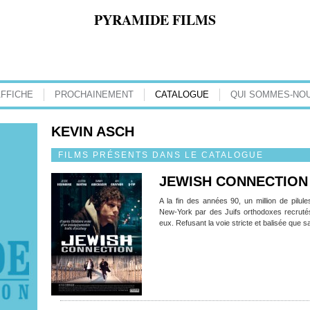
PYRAMIDE FILMS
AFFICHE
PROCHAINEMENT
CATALOGUE
QUI SOMMES-NOU
KEVIN ASCH
FILMS PRÉSENTS DANS LE CATALOGUE
JEWISH CONNECTION
A la fin des années 90, un million de pilu
New-York par des Juifs orthodoxes recrutés 
eux. Refusant la voie stricte et balisée que sa 