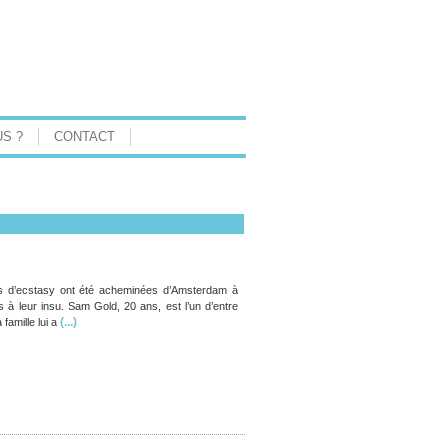
S ?
CONTACT
les d’ecstasy ont été acheminées d’Amsterdam à
à leur insu. Sam Gold, 20 ans, est l’un d’entre
(...)
famille lui a