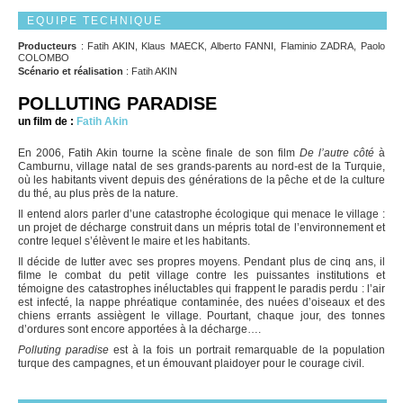
EQUIPE TECHNIQUE
Producteurs
: Fatih AKIN, Klaus MAECK, Alberto FANNI, Flaminio ZADRA, Paolo
COLOMBO
Scénario et réalisation
: Fatih AKIN
POLLUTING PARADISE
un film de :
Fatih Akin
En 2006, Fatih Akin tourne la scène finale de son film
De l’autre côté
à
Camburnu, village natal de ses grands-parents au nord-est de la Turquie,
où les habitants vivent depuis des générations de la pêche et de la culture
du thé, au plus près de la nature.
Il entend alors parler d’une catastrophe écologique qui menace le village :
un projet de décharge construit dans un mépris total de l’environnement et
contre lequel s’élèvent le maire et les habitants.
Il décide de lutter avec ses propres moyens. Pendant plus de cinq ans, il
filme le combat du petit village contre les puissantes institutions et
témoigne des catastrophes inéluctables qui frappent le paradis perdu : l’air
est infecté, la nappe phréatique contaminée, des nuées d’oiseaux et des
chiens errants assiègent le village. Pourtant, chaque jour, des tonnes
d’ordures sont encore apportées à la décharge….
Polluting paradise
est à la fois un portrait remarquable de la population
turque des campagnes, et un émouvant plaidoyer pour le courage civil.