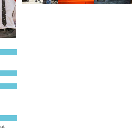
zi...