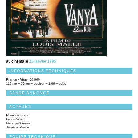
au cinéma le
25 janvier 1995
INFORMATIONS TECHNIQUES
France -
Visa
: 86.960
115 mn – 35mm – couleur – 1.66 – dolby
BANDE ANNONCE
ACTEURS
Phoebbe Brand
Lynn Cohen
George Gaynes
Julianne Moore
EQUIPE TECHNIQUE