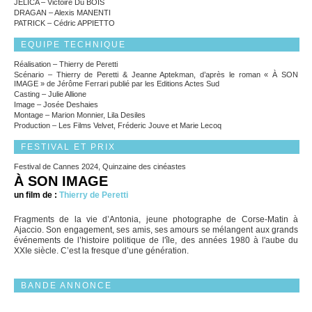
JELICA – Victoire Du BOIS
DRAGAN – Alexis MANENTI
PATRICK – Cédric APPIETTO
EQUIPE TECHNIQUE
Réalisation – Thierry de Peretti
Scénario – Thierry de Peretti & Jeanne Aptekman, d’après le roman « À SON
IMAGE » de Jérôme Ferrari publié par les Editions Actes Sud
Casting – Julie Allione
Image – Josée Deshaies
Montage – Marion Monnier, Lila Desiles
Production – Les Films Velvet, Fréderic Jouve et Marie Lecoq
FESTIVAL ET PRIX
Festival de Cannes 2024, Quinzaine des cinéastes
À SON IMAGE
un film de :
Thierry de Peretti
Fragments de la vie d’Antonia, jeune photographe de Corse-Matin à
Ajaccio. Son engagement, ses amis, ses amours se mélangent aux grands
événements de l’histoire politique de l'île, des années 1980 à l'aube du
XXIe siècle. C’est la fresque d’une génération.
BANDE ANNONCE