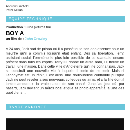
Andrew Garfield,
Peter Mulan
EQUIPE TECHNIQUE
Production
: Cuba pictures film
BOY A
un film de :
John Crowley
A 24 ans, Jack sort de prison où il a passé toute son adolescence pour un
meurtre qu’il a commis lorsqu’il était enfant. Dès sa libération, Terry,
assistant social, l’emmène le plus loin possible de ce scandale encore
présent dans tous les esprits. Terry lui donne un autre nom, lui trouve un
travail, une maison. Dans cette ville d’Angleterre qu’il ne connaît pas, Jack
se construit une nouvelle vie à laquelle il tente de se tenir. Mais si
l’anonymat est un répit, il est aussi une douloureuse contrainte puisque
Jack ne peut révéler à ses nouveaux collègues ou amis, et à la fille dont il
tombe amoureux, la vraie nature de son passé. Jusqu’au jour où, par
hasard, Jack devient un héros local et que sa photo apparaît à la Une des
quotidiens…
BANDE ANNONCE