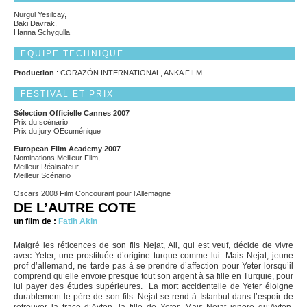
Nurgul Yesilcay,
Baki Davrak,
Hanna Schygulla
EQUIPE TECHNIQUE
Production
: CORAZÓN INTERNATIONAL, ANKA FILM
FESTIVAL ET PRIX
Sélection Officielle Cannes 2007
Prix du scénario
Prix du jury OEcuménique
European Film Academy 2007
Nominations Meilleur Film,
Meilleur Réalisateur,
Meilleur Scénario
Oscars 2008 Film Concourant pour l’Allemagne
DE L’AUTRE COTE
un film de :
Fatih Akin
Malgré les réticences de son fils Nejat, Ali, qui est veuf, décide de vivre
avec Yeter, une prostituée d’origine turque comme lui. Mais Nejat, jeune
prof d’allemand, ne tarde pas à se prendre d’affection pour Yeter lorsqu’il
comprend qu’elle envoie presque tout son argent à sa fille en Turquie, pour
lui payer des études supérieures. La mort accidentelle de Yeter éloigne
durablement le père de son fils. Nejat se rend à Istanbul dans l’espoir de