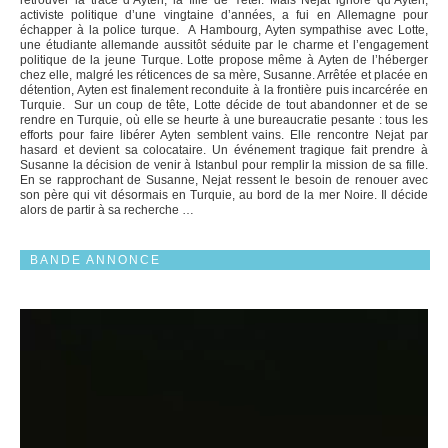
retrouver la trace d’Ayten, la fille de Yeter. Mais Nejat ignore qu’Ayten,
activiste politique d’une vingtaine d’années, a fui en Allemagne pour
échapper à la police turque. A Hambourg, Ayten sympathise avec Lotte,
une étudiante allemande aussitôt séduite par le charme et l’engagement
politique de la jeune Turque. Lotte propose même à Ayten de l’héberger
chez elle, malgré les réticences de sa mère, Susanne. Arrêtée et placée en
détention, Ayten est finalement reconduite à la frontière puis incarcérée en
Turquie. Sur un coup de tête, Lotte décide de tout abandonner et de se
rendre en Turquie, où elle se heurte à une bureaucratie pesante : tous les
efforts pour faire libérer Ayten semblent vains. Elle rencontre Nejat par
hasard et devient sa colocataire. Un événement tragique fait prendre à
Susanne la décision de venir à Istanbul pour remplir la mission de sa fille.
En se rapprochant de Susanne, Nejat ressent le besoin de renouer avec
son père qui vit désormais en Turquie, au bord de la mer Noire. Il décide
alors de partir à sa recherche …
BANDE ANNONCE