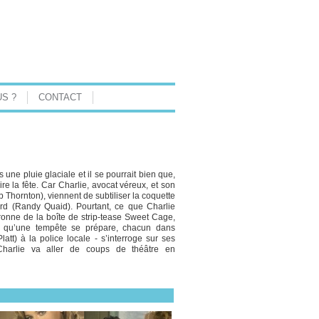
S ?
CONTACT
 une pluie glaciale et il se pourrait bien que,
ire la fête. Car Charlie, avocat véreux, et son
b Thornton), viennent de subtiliser la coquette
rd (Randy Quaid). Pourtant, ce que Charlie
ronne de la boîte de strip-tease Sweet Cage,
ors qu’une tempête se prépare, chacun dans
tt) à la police locale - s’interroge sur ses
 Charlie va aller de coups de théâtre en