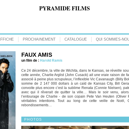
PYRAMIDE FILMS
AFFICHE
PROCHAINEMENT
CATALOGUE
QUI SOMMES-NOU
FAUX AMIS
un film de :
Harold Ramis
Ce 24 décembre, la ville de Wichita, dans le Kansas, se réveille sous
cette année, Charlie Arglist (John Cusack) ait une vraie raison de fa
associé à peine plus scrupuleux, l’inflexible Vic Cavanaugh (Billy Bo
somme de 2 147 000 dollars à un caïd de Kansas City, Bill Gera
convoite plus encore c’est la sublime Renata (Connie Nielsen), pat
avec qui il rêverait de quitter la ville… Mais le soir venu, al
l’entourage de Charlie - de son copain Pete Van Heuten (Oliver Pla
véritables intentions. Tout au long de cette veille de Noël,
rebondissements…
PHOTOS