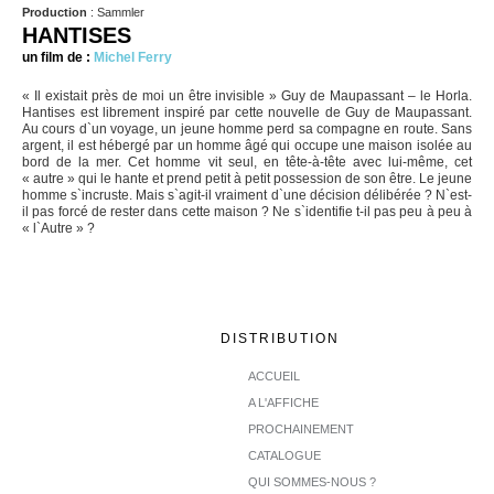
Production
: Sammler
HANTISES
un film de :
Michel Ferry
« Il existait près de moi un être invisible » Guy de Maupassant – le Horla.
Hantises est librement inspiré par cette nouvelle de Guy de Maupassant.
Au cours d`un voyage, un jeune homme perd sa compagne en route. Sans
argent, il est hébergé par un homme âgé qui occupe une maison isolée au
bord de la mer. Cet homme vit seul, en tête-à-tête avec lui-même, cet
« autre » qui le hante et prend petit à petit possession de son être. Le jeune
homme s`incruste. Mais s`agit-il vraiment d`une décision délibérée ? N`est-
il pas forcé de rester dans cette maison ? Ne s`identifie t-il pas peu à peu à
« l`Autre » ?
DISTRIBUTION
ACCUEIL
A L'AFFICHE
PROCHAINEMENT
CATALOGUE
QUI SOMMES-NOUS ?