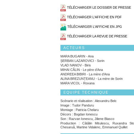
TÉLÉCHARGER LE DOSSIER DE PRESSE
TÉLÉCHARGER L'AFFICHE EN PDF
TÉLÉCHARGER L'AFFICHE EN JPG
TÉLÉCHARGER LA REVUE DE PRESSE
ACTEURS
MARA BUGARIN - Ana
ȘERBAN LAZAROVICI - Sorin
VLAD IVANOV - Biris
MIHAI CĂLIN - Le père d’Ana
ANDREEA BIBIRI - La mère d’Ana
ALINA BREZUNȚEANU - La mère de Sorin
MARA VICOL - Roxana
EQUIPE TECHNIQUE
Scénario et réalisation : Alexandru Belc
Image : Tudor Panduru
Montage : Patricia Chelaru
Décors : Bogdan Ionescu
Son : Razvan Ionescu, Jiliene Blasco
Production : Cătălin Mitulescu, Ruxandra Slot
Chesaruâ, Martine Vidalenc, Emmanuel Quillet