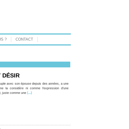
S ?
CONTACT
/ DÉSIR
ouple avec son épouse depuis des années, a une
l ne la considère ni comme l’expression d’une
(...)
té, juste comme une