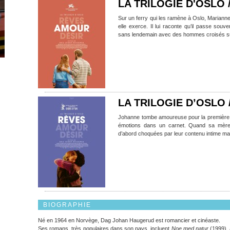
LA TRILOGIE D'OSLO
Sur un ferry qui les ramène à Oslo, Marianne,
elle exerce. Il lui raconte qu’il passe sou
sans lendemain avec des hommes croisés su
LA TRILOGIE D’OSLO 
Johanne tombe amoureuse pour la première fo
émotions dans un carnet. Quand sa mère 
d’abord choquées par leur contenu intime mais
BIOGRAPHIE
Né en 1964 en Norvège, Dag Johan Haugerud est romancier et cinéaste.
Ses romans, très populaires dans son pays, incluent
Noe med natur
(1999),