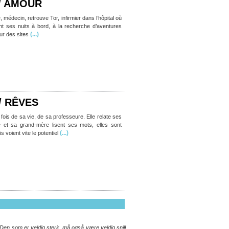
 / AMOUR
 médecin, retrouve Tor, infirmier dans l’hôpital où
vent ses nuits à bord, à la recherche d’aventures
(...)
r des sites
/ RÊVES
is de sa vie, de sa professeure. Elle relate ses
et sa grand-mère lisent ses mots, elles sont
(...)
 voient vite le potentiel
Den som er veldig sterk, må også være veldig snill