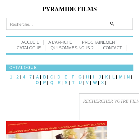
PYRAMIDE FILMS
ACCUEIL
A L'AFFICHE
PROCHAINEMENT
CATALOGUE
QUI SOMMES-NOUS ?
CONTACT
CATALOGUE
1
2
4
7
A
B
C
D
E
F
G
H
I
J
K
L
M
N
O
P
Q
R
S
T
U
V
W
X