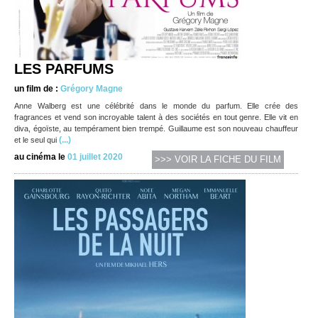
LES PARFUMS
un film de :
Grégory Magne
Anne Walberg est une célébrité dans le monde du parfum. Elle crée des
fragrances et vend son incroyable talent à des sociétés en tout genre. Elle vit en
diva, égoïste, au tempérament bien trempé. Guillaume est son nouveau chauffeur
(...)
et le seul qui
au cinéma le
01 juillet 2020
>>> VOIR LA FICHE DU FILM