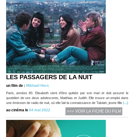
LES PASSAGERS DE LA NUIT
un film de :
Mikhaël Hers
Paris, années 80. Elisabeth vient d’être quittée par son mari et doit assurer le
quotidien de ses deux adolescents, Matthias et Judith. Elle trouve un emploi dans
(...)
une émission de radio de nuit, où elle fait la connaissance de Talulah, jeune fille
au cinéma le
04 mai 2022
>>> VOIR LA FICHE DU FILM