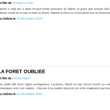
n film de :
Erwan Le Duc
tienne a vingt ans à peine lorsqu'il tombe amoureux de Valérie, et guère plus lorsque naît l
tienne choisit de ne pas en faire un drame. Etienne et Rosa se construisent une vie heureus
u cinéma le
20 décembre 2023
LA FORET OUBLIEE
n film de :
Kohei Oguri
ne petite ville d’une région montagneuse. Lycéenne, Machi n’a pas encore trouvé sa voie.
antastiques avec ses copines : chacune à sa manière poursuit ces récits imaginaires qui tiss
u cinéma le
28 décembre 2005