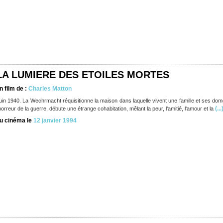
LA LUMIERE DES ETOILES MORTES
n film de :
Charles Matton
uin 1940. La Wechrmacht réquisitionne la maison dans laquelle vivent une famille et ses dome
(...
'horreur de la guerre, débute une étrange cohabitation, mêlant la peur, l'amitié, l'amour et la
u cinéma le
12 janvier 1994