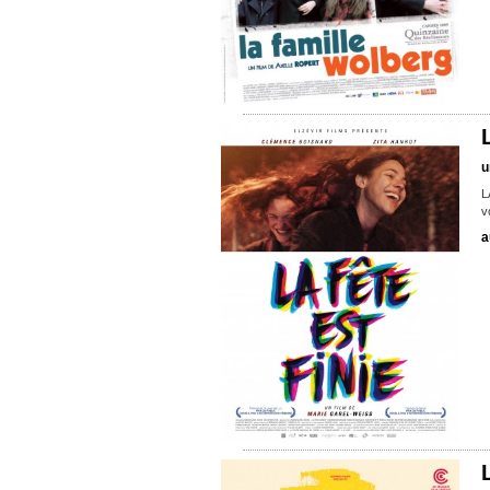
u
L
v
a