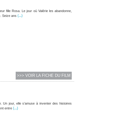
eur fille Rosa. Le jour où Valérie les abandonne,
(...)
e. Seize ans
>>> VOIR LA FICHE DU FILM
 Un jour, elle s’amuse à inventer des histoires
(...)
ent entre