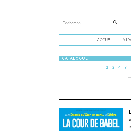
ACCUEIL
A L'
CATALOGUE
1
2
4
7
u
I