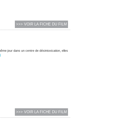
>>> VOIR LA FICHE DU FILM
même jour dans un centre de désintoxication, elles
)
>>> VOIR LA FICHE DU FILM