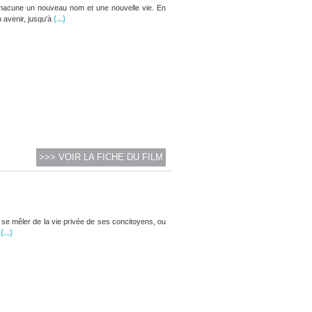
 chacune un nouveau nom et une nouvelle vie. En
(...)
 avenir, jusqu'à
>>> VOIR LA FICHE DU FILM
e se mêler de la vie privée de ses concitoyens, ou
(...)