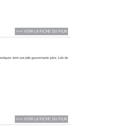
>>> VOIR LA FICHE DU FILM
stiques dont une jolie gouvernante juive. Loin de
)
>>> VOIR LA FICHE DU FILM