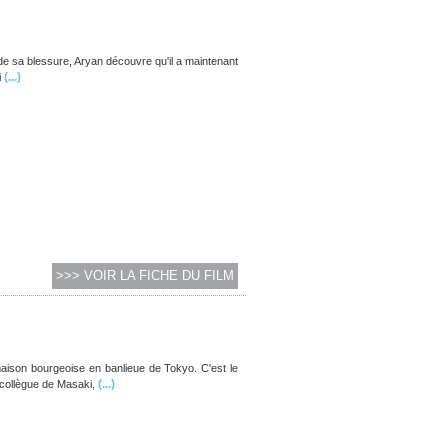
p de sa blessure, Aryan découvre qu'il a maintenant
(...)
i
>>> VOIR LA FICHE DU FILM
aison bourgeoise en banlieue de Tokyo. C'est le
(...)
 collègue de Masaki,