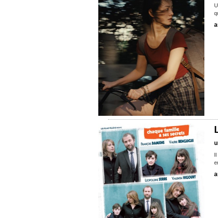
U
q
a
u
I
e
a