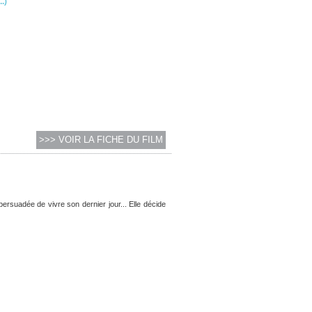
..)
>>> VOIR LA FICHE DU FILM
e persuadée de vivre son dernier jour... Elle décide