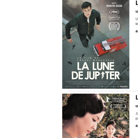
u
U
l
a
u
J
p
a