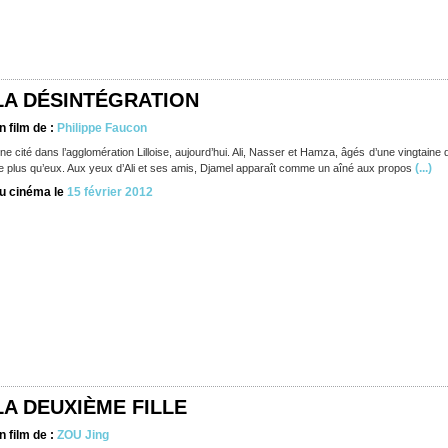
LA DÉSINTÉGRATION
n film de :
Philippe Faucon
ne cité dans l’agglomération Lilloise, aujourd’hui. Ali, Nasser et Hamza, âgés d’une vingtaine
(...)
e plus qu’eux. Aux yeux d’Ali et ses amis, Djamel apparaît comme un aîné aux propos
u cinéma le
15 février 2012
LA DEUXIÈME FILLE
n film de :
ZOU Jing