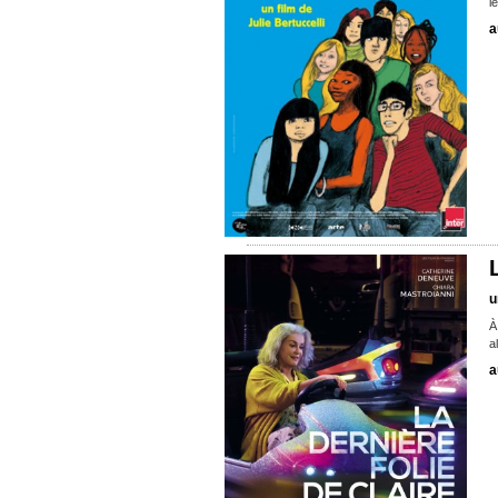
l
a
u
À
a
a