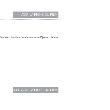
>>> VOIR LA FICHE DU FILM
 d’années, font la connaissance de Djamel, dix ans
>>> VOIR LA FICHE DU FILM