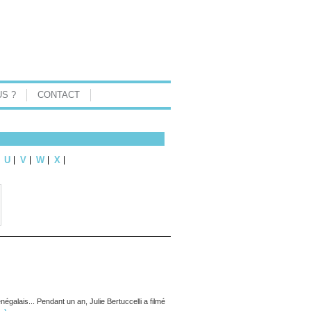
S ?
CONTACT
U
V
W
X
négalais... Pendant un an, Julie Bertuccelli a filmé