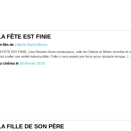
LA FÊTE EST FINIE
n film de :
Marie Garel-Weiss
A FETE EST FINIE, c’est l’histoire d’une renaissance, celle de Céleste et Sihem. Arrivées le 
(...
ont sceller une amitié indestructible. Celle-ci sera autant une force qu’un obstacle lorsque,
u cinéma le
28 février 2018
LA FILLE DE SON PÈRE