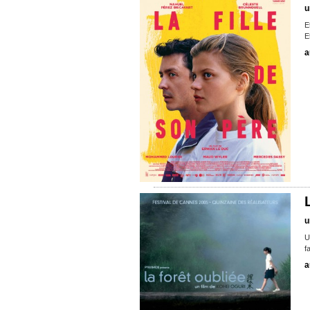
u
E
E
a
u
U
f
a