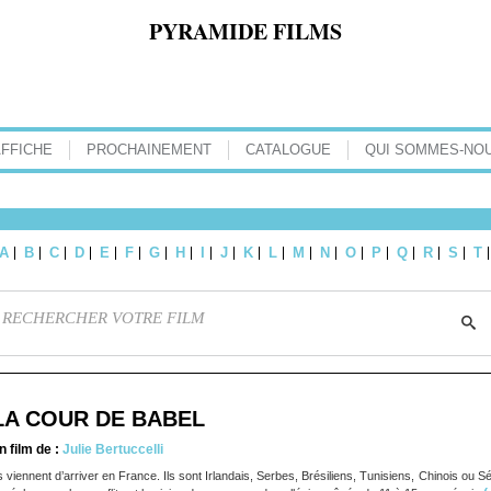
PYRAMIDE FILMS
AFFICHE
PROCHAINEMENT
CATALOGUE
QUI SOMMES-NOU
A
B
C
D
E
F
G
H
I
J
K
L
M
N
O
P
Q
R
S
T
LA COUR DE BABEL
n film de :
Julie Bertuccelli
ls viennent d’arriver en France. Ils sont Irlandais, Serbes, Brésiliens, Tunisiens, Chinois ou Sé