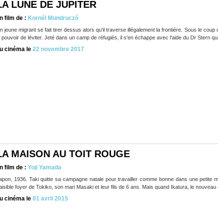
LA LUNE DE JUPITER
n film de :
Kornél Mundruczó
n jeune migrant se fait tirer dessus alors qu'il traverse illégalement la frontière. Sous le cou
e pouvoir de léviter. Jeté dans un camp de réfugiés, il s'en échappe avec l'aide du Dr Stern qu
u cinéma le
22 novembre 2017
LA MAISON AU TOIT ROUGE
n film de :
Yoji Yamada
apon, 1936. Taki quitte sa campagne natale pour travailler comme bonne dans une petite m
aisible foyer de Tokiko, son mari Masaki et leur fils de 6 ans. Mais quand Ikatura, le nouveau
u cinéma le
01 avril 2015