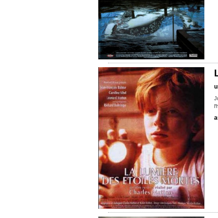
u
J
l
a