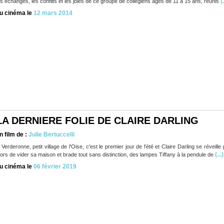
(.
es échanges, les conflits et les joies de ce groupe de collégiens âgés de 11 à 15 ans, réunis
u cinéma le
12 mars 2014
LA DERNIERE FOLIE DE CLAIRE DARLING
n film de :
Julie Bertuccelli
 Verderonne, petit village de l'Oise, c'est le premier jour de l'été et Claire Darling se réveill
(...)
lors de vider sa maison et brade tout sans distinction, des lampes Tiffany à la pendule de
u cinéma le
06 février 2019