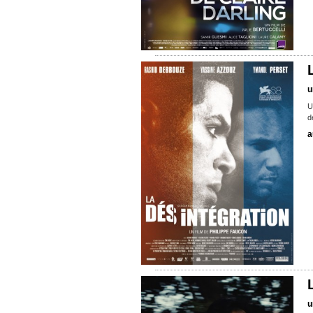
u
U
d
a
u