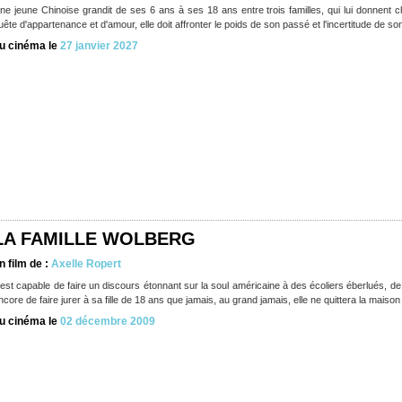
ne jeune Chinoise grandit de ses 6 ans à ses 18 ans entre trois familles, qui lui donnent
uête d'appartenance et d'amour, elle doit affronter le poids de son passé et l'incertitude de son
u cinéma le
27 janvier 2027
LA FAMILLE WOLBERG
n film de :
Axelle Ropert
l est capable de faire un discours étonnant sur la soul américaine à des écoliers éberlués, d
ncore de faire jurer à sa fille de 18 ans que jamais, au grand jamais, elle ne quittera la maison
u cinéma le
02 décembre 2009