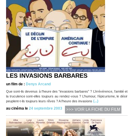
LES INVASIONS BARBARES
un film de :
Denys Arcand
Que sont-ils devenus à l’heure des “invasions barbares” ? L’irrévérence, l’amitié et
la truculence sont-elles toujours au rendez-vous ? L’humour, l’épicurisme, le désir
(...)
peuplent-t-ils toujours leurs rêves ? A l’heure des invasions
au cinéma le
24 septembre 2003
>>> VOIR LA FICHE DU FILM