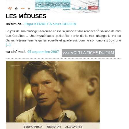
LES MÉDUSES
un film de :
Etgar KERRET & Shira GEFFEN
Le jour de son mariage, Keren se casse la jambe et doit renoncer à sa lune de miel
aux Caraïbes... Une mystérieuse petite fille sortie de la mer change la vie de
Batya, la jeune femme qui la recueille et qu’elle suit comme son ombre... Joy, une
(...)
au cinéma le
05 septembre 2007
>>> VOIR LA FICHE DU FILM