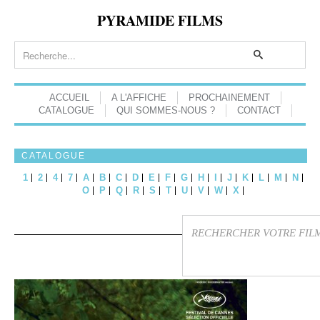
PYRAMIDE FILMS
ACCUEIL
A L'AFFICHE
PROCHAINEMENT
CATALOGUE
QUI SOMMES-NOUS ?
CONTACT
CATALOGUE
1
2
4
7
A
B
C
D
E
F
G
H
I
J
K
L
M
N
O
P
Q
R
S
T
U
V
W
X