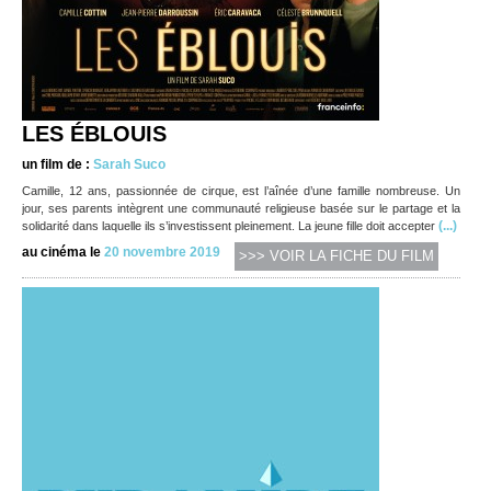
LES ÉBLOUIS
un film de :
Sarah Suco
Camille, 12 ans, passionnée de cirque, est l’aînée d’une famille nombreuse. Un
jour, ses parents intègrent une communauté religieuse basée sur le partage et la
(...)
solidarité dans laquelle ils s’investissent pleinement. La jeune fille doit accepter
au cinéma le
20 novembre 2019
>>> VOIR LA FICHE DU FILM