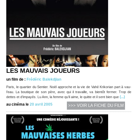
LES MAUVAIS JOUEURS
un film de :
Frédéric Balekdjian
Paris, le quartier du Sentier. Noël approche et la vie de Vahé Krikorian part à vau-
l’eau. La boutique de son père, avec qui il travaille, va bientôt fermer. Trop de
(...)
dettes et d’impayés. Lu Ann, la femme qu’il aime, le quitte et il sent bien que
au cinéma le
20 avril 2005
>>> VOIR LA FICHE DU FILM